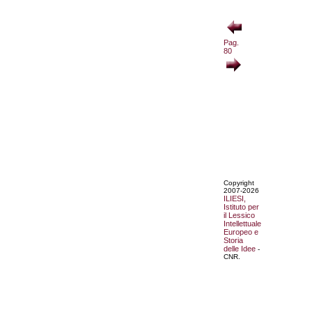
Pag.
80
Copyright
2007-2026
ILIESI,
Istituto per
il Lessico
Intellettuale
Europeo e
Storia
delle Idee
-
CNR.