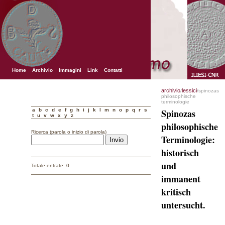
Home
Archivio
Immagini
Link
Contatti
archivio
lessici
/
/spinozas
philosophische
terminologie
a
b
c
d
e
f
g
h
i
j
k
l
m
n
o
p
q
r
s
Spinozas
t
u
v
w
x
y
z
philosophische
Ricerca (parola o inizio di parola)
Terminologie:
historisch
und
Totale entrate: 0
immanent
kritisch
untersucht.