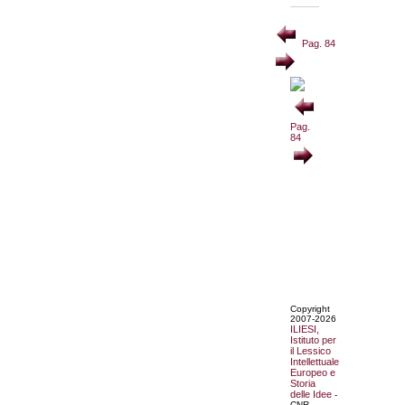
Pag. 84
Pag.
84
Copyright
2007-2026
ILIESI,
Istituto per
il Lessico
Intellettuale
Europeo e
Storia
delle Idee
-
CNR.