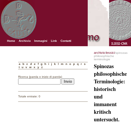
Home
Archivio
Immagini
Link
Contatti
archivio
lessici
/
/spinozas
philosophische
terminologie
a
b
c
d
e
f
g
h
i
j
k
l
m
n
o
p
q
r
s
Spinozas
t
u
v
w
x
y
z
philosophische
Ricerca (parola o inizio di parola)
Terminologie:
historisch
und
Totale entrate: 0
immanent
kritisch
untersucht.