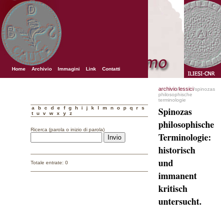
Home
Archivio
Immagini
Link
Contatti
archivio
lessici
/
/spinozas
philosophische
terminologie
a
b
c
d
e
f
g
h
i
j
k
l
m
n
o
p
q
r
s
Spinozas
t
u
v
w
x
y
z
philosophische
Ricerca (parola o inizio di parola)
Terminologie:
historisch
und
Totale entrate: 0
immanent
kritisch
untersucht.