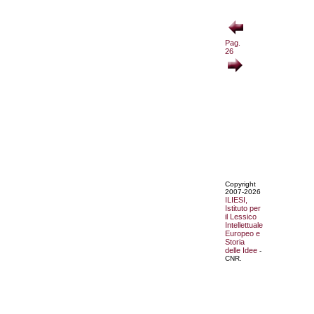
Pag.
26
Copyright
2007-2026
ILIESI,
Istituto per
il Lessico
Intellettuale
Europeo e
Storia
delle Idee
-
CNR.