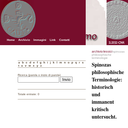
Home
Archivio
Immagini
Link
Contatti
archivio
lessici
/
/spinozas
philosophische
terminologie
a
b
c
d
e
f
g
h
i
j
k
l
m
n
o
p
q
r
s
Spinozas
t
u
v
w
x
y
z
philosophische
Ricerca (parola o inizio di parola)
Terminologie:
historisch
und
Totale entrate: 0
immanent
kritisch
untersucht.