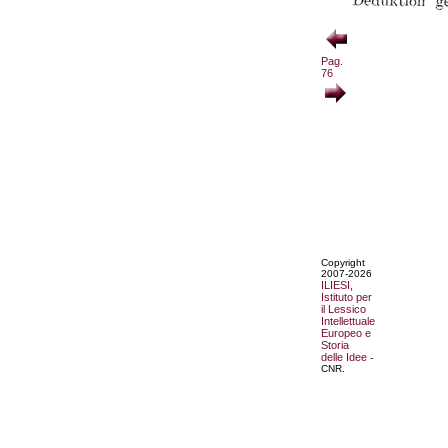
Pag.
76
Copyright
2007-2026
ILIESI,
Istituto per
il Lessico
Intellettuale
Europeo e
Storia
delle Idee
-
CNR.