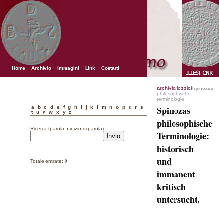
Home
Archivio
Immagini
Link
Contatti
archivio
lessici
/
/spinozas
philosophische
terminologie
a
b
c
d
e
f
g
h
i
j
k
l
m
n
o
p
q
r
s
Spinozas
t
u
v
w
x
y
z
philosophische
Ricerca (parola o inizio di parola)
Terminologie:
historisch
und
Totale entrate: 0
immanent
kritisch
untersucht.