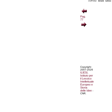
Pag.
77
Copyright
2007-2026
ILIESI,
Istituto per
il Lessico
Intellettuale
Europeo e
Storia
delle Idee
-
CNR.