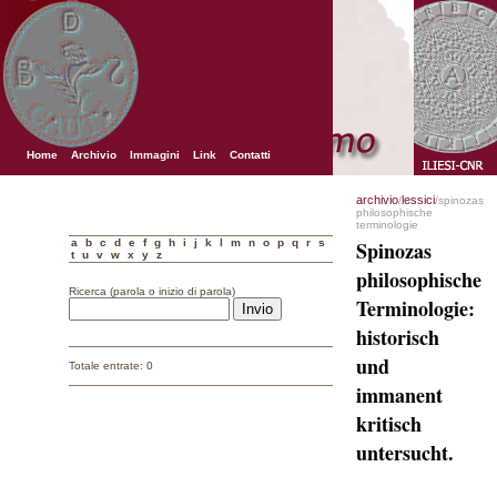
Home
Archivio
Immagini
Link
Contatti
archivio
lessici
/
/spinozas
philosophische
terminologie
a
b
c
d
e
f
g
h
i
j
k
l
m
n
o
p
q
r
s
Spinozas
t
u
v
w
x
y
z
philosophische
Ricerca (parola o inizio di parola)
Terminologie:
historisch
und
Totale entrate: 0
immanent
kritisch
untersucht.