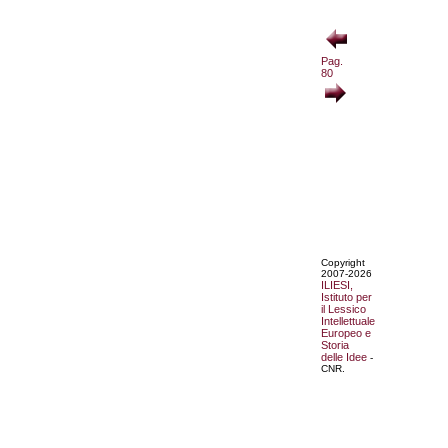
Pag.
80
Copyright
2007-2026
ILIESI,
Istituto per
il Lessico
Intellettuale
Europeo e
Storia
delle Idee
-
CNR.