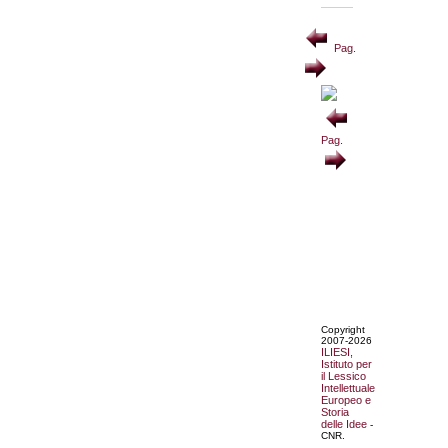
Pag.
Pag.
Copyright
2007-2026
ILIESI,
Istituto per
il Lessico
Intellettuale
Europeo e
Storia
delle Idee
-
CNR.