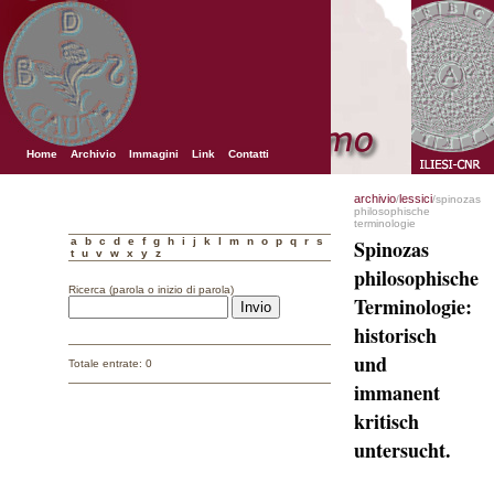
Home
Archivio
Immagini
Link
Contatti
archivio
lessici
/
/spinozas
philosophische
terminologie
a
b
c
d
e
f
g
h
i
j
k
l
m
n
o
p
q
r
s
Spinozas
t
u
v
w
x
y
z
philosophische
Ricerca (parola o inizio di parola)
Terminologie:
historisch
und
Totale entrate: 0
immanent
kritisch
untersucht.