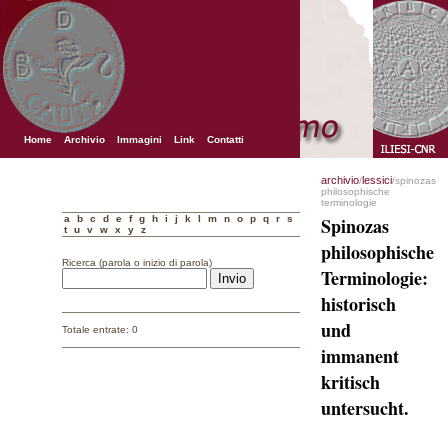
Home
Archivio
Immagini
Link
Contatti
archivio
lessici
/
/spinozas
philosophische
terminologie
a
b
c
d
e
f
g
h
i
j
k
l
m
n
o
p
q
r
s
Spinozas
t
u
v
w
x
y
z
philosophische
Ricerca (parola o inizio di parola)
Terminologie:
historisch
und
Totale entrate: 0
immanent
kritisch
untersucht.