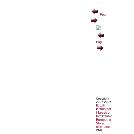
Pag.
Pag.
Copyright
2007-2026
ILIESI,
Istituto per
il Lessico
Intellettuale
Europeo e
Storia
delle Idee
-
CNR.