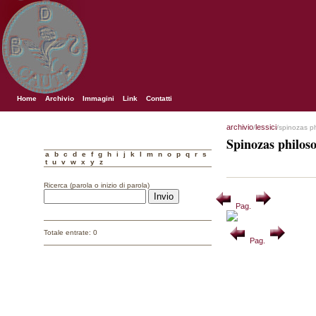
Home
Archivio
Immagini
Link
Contatti
archivio
lessici
/
/spinozas p
Spinozas philos
a
b
c
d
e
f
g
h
i
j
k
l
m
n
o
p
q
r
s
t
u
v
w
x
y
z
Ricerca (parola o inizio di parola)
Pag.
Totale entrate: 0
Pag.