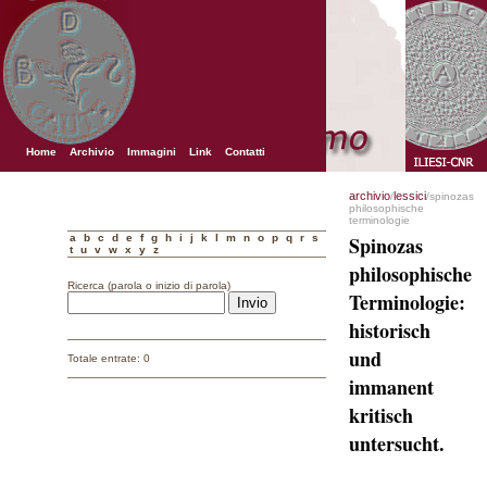
Home
Archivio
Immagini
Link
Contatti
archivio
lessici
/
/spinozas
philosophische
terminologie
a
b
c
d
e
f
g
h
i
j
k
l
m
n
o
p
q
r
s
Spinozas
t
u
v
w
x
y
z
philosophische
Ricerca (parola o inizio di parola)
Terminologie:
historisch
und
Totale entrate: 0
immanent
kritisch
untersucht.