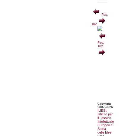
Pag.
102
Pag.
102
Copyright
2007-2026
ILIESI,
Istituto per
il Lessico
Intellettuale
Europeo e
Storia
delle Idee
-
CNR.