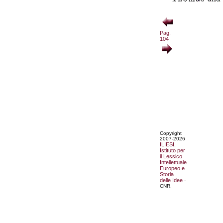
Pag.
104
Copyright
2007-2026
ILIESI,
Istituto per
il Lessico
Intellettuale
Europeo e
Storia
delle Idee
-
CNR.