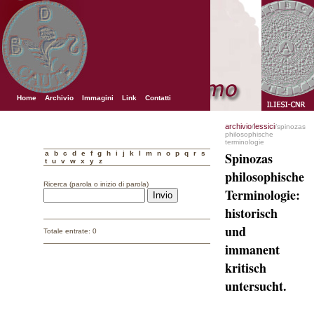
Home
Archivio
Immagini
Link
Contatti
archivio
lessici
/
/spinozas
philosophische
terminologie
a
b
c
d
e
f
g
h
i
j
k
l
m
n
o
p
q
r
s
Spinozas
t
u
v
w
x
y
z
philosophische
Ricerca (parola o inizio di parola)
Terminologie:
historisch
und
Totale entrate: 0
immanent
kritisch
untersucht.