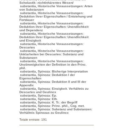
Scholastik: nichtinhärentes Wesen
/
substantia, Historische Voraussetzungen: Arten
von Substanzen
substantia, Historische Voraussetzungen:
Deduktion ihrer Eigenschaften / Entstehung und
Fortdauer
substantia, Historische Voraussetzungen:
Deduktion ihrer Eigenschaften: Unendlichkeit
und Dependenz
substantia, Historische Voraussetzungen:
Deduktion ihrer Eigenschaften: Unendlichkeit
und Einzigkeit
substantia, Historische Voraussetzungen:
Descartes
substantia, Historische Voraussetzungen:
Unklarheiten bei Descartes: Substanz und
Substanzen
substantia, Historische Voraussetzungen:
Unstimmigkeiten der Definition in den Princ.
phil.
substantia, Spinoza: Bisherige Interpretation
substantia, Spinoza: Deduktion I der
Eigenschaften
substantia, Spinoza: Deduktion II und III der
Appendix
substantia, Spinoza: Einzigkeit. Verhältnis zu
Descartes und Geulincx
substantia, Spinoza: Ep.
substantia, Spinoza: Eth.
substantia, Spinoza: K. Tr.: der Begriff
substantia, Spinoza: Princ. phil., Cog. met.
substantia, Spinoza: Substanz und Substanzen:
Verhältnis Spinozas zu Geulincx
Totale entrate: 191