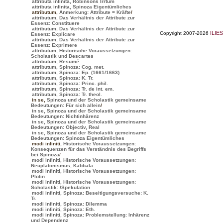
attributa infinita, Robinsons Irrtum
attributa infinita, Spinoza Eigentümliches
attributum
,
Anmerkung: Attribute = Kräfte
/
attributum, Das Verhältnis der Attribute zur
Essenz: Constituere
attributum, Das Verhältnis der Attribute zur
ILIES
Copyright 2007-2026
Essenz: Explicare
attributum, Das Verhältnis der Attribute zur
Essenz: Exprimere
attributum, Historische Voraussetzungen:
Scholastik und Descartes
attributum, Resumé
attributum, Spinoza: Cog. met.
attributum, Spinoza: Ep. (1661/1663)
attributum, Spinoza: K. Tr.
attributum, Spinoza: Princ. phil.
attributum, Spinoza: Tr. de int. em.
attributum, Spinoza: Tr. theol.
in se
,
Spinoza und der Scholastik gemeinsame
Bedeutungen: Für sich allein
/
in se, Spinoza und der Scholastik gemeinsame
Bedeutungen: Nichtinhärenz
in se, Spinoza und der Scholastik gemeinsame
Bedeutungen: Objectiv, Real
in se, Spinoza und der Scholastik gemeinsame
Bedeutungen: Spinoza Eigentümliches
modi infiniti
,
Historische Voraussetzungen:
Konsequenzen für das Verständnis des Begriffs
bei Spinoza
/
modi infiniti, Historische Voraussetzungen:
Neuplatonismus, Kabbala
modi infiniti, Historische Voraussetzungen:
Plotin
modi infiniti, Historische Voraussetzungen:
Scholastik:
/Spekulation
modi infiniti, Spinoza: Beseitigungsversuche: K.
Tr.
modi infiniti, Spinoza: Dilemma
modi infiniti, Spinoza: Eth.
modi infiniti, Spinoza: Problemstellung: Inhärenz
und Dependenz