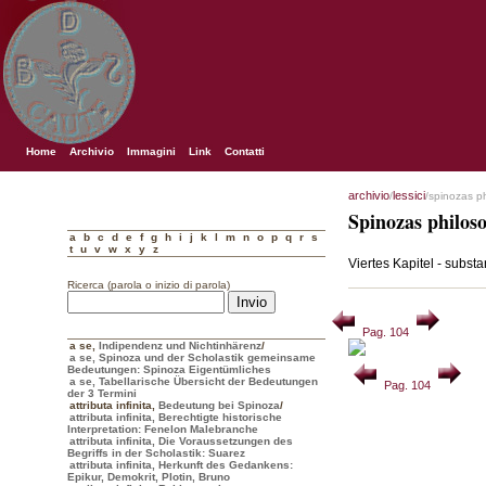
Home
Archivio
Immagini
Link
Contatti
archivio
lessici
/
/spinozas p
Spinozas philos
a
b
c
d
e
f
g
h
i
j
k
l
m
n
o
p
q
r
s
t
u
v
w
x
y
z
Viertes Kapitel - substa
Ricerca (parola o inizio di parola)
Pag. 104
a se
,
Indipendenz und Nichtinhärenz
/
a se, Spinoza und der Scholastik gemeinsame
Bedeutungen: Spinoza Eigentümliches
a se, Tabellarische Übersicht der Bedeutungen
Pag. 104
der 3 Termini
attributa infinita
,
Bedeutung bei Spinoza
/
attributa infinita, Berechtigte historische
Interpretation: Fenelon Malebranche
attributa infinita, Die Voraussetzungen des
Begriffs in der Scholastik: Suarez
attributa infinita, Herkunft des Gedankens:
Epikur, Demokrit, Plotin, Bruno