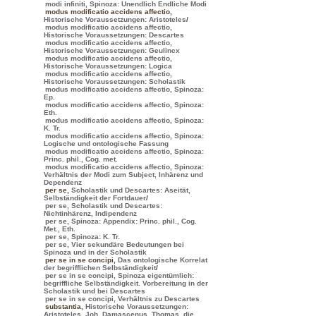
modi infiniti, Spinoza: Unendlich Endliche Modi
modus modificatio accidens affectio
,
Historische Voraussetzungen: Aristoteles
/
modus modificatio accidens affectio,
Historische Voraussetzungen: Descartes
modus modificatio accidens affectio,
Historische Voraussetzungen: Geulincx
modus modificatio accidens affectio,
Historische Voraussetzungen: Logica
modus modificatio accidens affectio,
Historische Voraussetzungen: Scholastik
modus modificatio accidens affectio, Spinoza:
Ep.
modus modificatio accidens affectio, Spinoza:
Eth.
modus modificatio accidens affectio, Spinoza:
K. Tr.
modus modificatio accidens affectio, Spinoza:
Logische und ontologische Fassung
modus modificatio accidens affectio, Spinoza:
Princ. phil., Cog. met.
modus modificatio accidens affectio, Spinoza:
Verhältnis der Modi zum Subject, Inhärenz und
Dependenz
per se
,
Scholastik und Descartes: Aseität,
Selbständigkeit der Fortdauer
/
per se, Scholastik und Descartes:
Nichtinhärenz, Indipendenz
per se, Spinoza: Appendix: Princ. phil., Cog.
Met., Eth.
per se, Spinoza: K. Tr.
per se, Vier sekundäre Bedeutungen bei
Spinoza und in der Scholastik
per se in se concipi
,
Das ontologische Korrelat
der begrifflichen Selbständigkeit
/
per se in se concipi, Spinoza eigentümlich:
begriffliche Selbständigkeit. Vorbereitung in der
Scholastik und bei Descartes
per se in se concipi, Verhältnis zu Descartes
substantia
,
Historische Voraussetzungen:
Aristoteles, Joh. Damascenus, Thomas, die