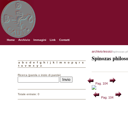
Home
Archivio
Immagini
Link
Contatti
archivio
lessici
/
/spinozas p
Spinozas philos
a
b
c
d
e
f
g
h
i
j
k
l
m
n
o
p
q
r
s
t
u
v
w
x
y
z
Ricerca (parola o inizio di parola)
Pag. 104
Totale entrate: 0
Pag. 104