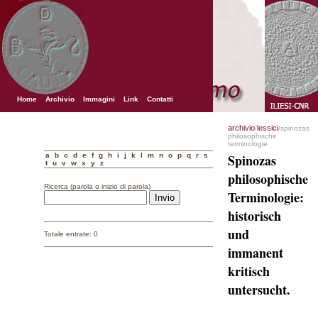
Home
Archivio
Immagini
Link
Contatti
archivio
lessici
/
/spinozas
philosophische
terminologie
a
b
c
d
e
f
g
h
i
j
k
l
m
n
o
p
q
r
s
Spinozas
t
u
v
w
x
y
z
philosophische
Ricerca (parola o inizio di parola)
Terminologie:
historisch
und
Totale entrate: 0
immanent
kritisch
untersucht.