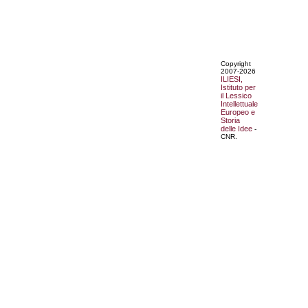
Copyright
2007-2026
ILIESI,
Istituto per
il Lessico
Intellettuale
Europeo e
Storia
delle Idee
-
CNR.