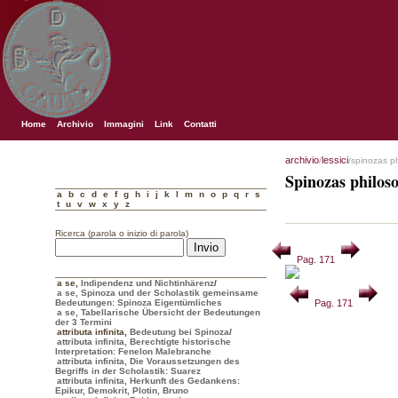
Home
Archivio
Immagini
Link
Contatti
archivio
lessici
/
/spinozas p
Spinozas philos
a
b
c
d
e
f
g
h
i
j
k
l
m
n
o
p
q
r
s
t
u
v
w
x
y
z
Ricerca (parola o inizio di parola)
Pag. 171
a se
,
Indipendenz und Nichtinhärenz
/
a se, Spinoza und der Scholastik gemeinsame
Bedeutungen: Spinoza Eigentümliches
Pag. 171
a se, Tabellarische Übersicht der Bedeutungen
der 3 Termini
attributa infinita
,
Bedeutung bei Spinoza
/
attributa infinita, Berechtigte historische
Interpretation: Fenelon Malebranche
attributa infinita, Die Voraussetzungen des
Begriffs in der Scholastik: Suarez
attributa infinita, Herkunft des Gedankens:
Epikur, Demokrit, Plotin, Bruno