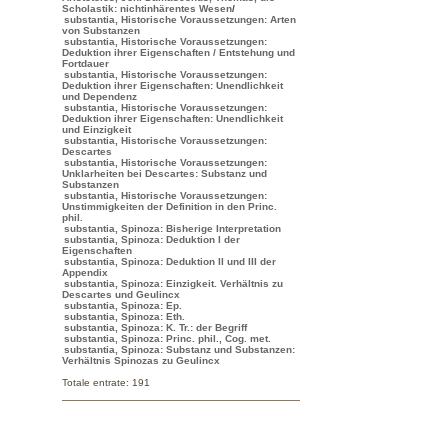
Scholastik: nichtinhärentes Wesen
/
substantia, Historische Voraussetzungen: Arten
von Substanzen
substantia, Historische Voraussetzungen:
Deduktion ihrer Eigenschaften / Entstehung und
Fortdauer
substantia, Historische Voraussetzungen:
Deduktion ihrer Eigenschaften: Unendlichkeit
und Dependenz
substantia, Historische Voraussetzungen:
Deduktion ihrer Eigenschaften: Unendlichkeit
und Einzigkeit
substantia, Historische Voraussetzungen:
Descartes
substantia, Historische Voraussetzungen:
Unklarheiten bei Descartes: Substanz und
Substanzen
substantia, Historische Voraussetzungen:
Unstimmigkeiten der Definition in den Princ.
phil.
substantia, Spinoza: Bisherige Interpretation
substantia, Spinoza: Deduktion I der
Eigenschaften
substantia, Spinoza: Deduktion II und III der
Appendix
substantia, Spinoza: Einzigkeit. Verhältnis zu
Descartes und Geulincx
substantia, Spinoza: Ep.
substantia, Spinoza: Eth.
substantia, Spinoza: K. Tr.: der Begriff
substantia, Spinoza: Princ. phil., Cog. met.
substantia, Spinoza: Substanz und Substanzen:
Verhältnis Spinozas zu Geulincx
Totale entrate: 191