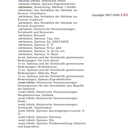
attributa infinita, Robinsons Irrtum
attributa infinita, Spinoza Eigentümliches
attributum
,
Anmerkung: Attribute = Kräfte
/
attributum, Das Verhältnis der Attribute zur
Essenz: Constituere
ILIES
Copyright 2007-2026
attributum, Das Verhältnis der Attribute zur
Essenz: Explicare
attributum, Das Verhältnis der Attribute zur
Essenz: Exprimere
attributum, Historische Voraussetzungen:
Scholastik und Descartes
attributum, Resumé
attributum, Spinoza: Cog. met.
attributum, Spinoza: Ep. (1661/1663)
attributum, Spinoza: K. Tr.
attributum, Spinoza: Princ. phil.
attributum, Spinoza: Tr. de int. em.
attributum, Spinoza: Tr. theol.
in se
,
Spinoza und der Scholastik gemeinsame
Bedeutungen: Für sich allein
/
in se, Spinoza und der Scholastik gemeinsame
Bedeutungen: Nichtinhärenz
in se, Spinoza und der Scholastik gemeinsame
Bedeutungen: Objectiv, Real
in se, Spinoza und der Scholastik gemeinsame
Bedeutungen: Spinoza Eigentümliches
modi infiniti
,
Historische Voraussetzungen:
Konsequenzen für das Verständnis des Begriffs
bei Spinoza
/
modi infiniti, Historische Voraussetzungen:
Neuplatonismus, Kabbala
modi infiniti, Historische Voraussetzungen:
Plotin
modi infiniti, Historische Voraussetzungen:
Scholastik:
/Spekulation
modi infiniti, Spinoza: Beseitigungsversuche: K.
Tr.
modi infiniti, Spinoza: Dilemma
modi infiniti, Spinoza: Eth.
modi infiniti, Spinoza: Problemstellung: Inhärenz
und Dependenz