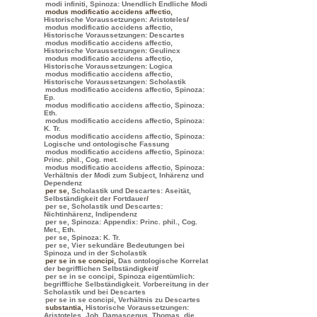
modi infiniti, Spinoza: Unendlich Endliche Modi
modus modificatio accidens affectio
,
Historische Voraussetzungen: Aristoteles
/
modus modificatio accidens affectio,
Historische Voraussetzungen: Descartes
modus modificatio accidens affectio,
Historische Voraussetzungen: Geulincx
modus modificatio accidens affectio,
Historische Voraussetzungen: Logica
modus modificatio accidens affectio,
Historische Voraussetzungen: Scholastik
modus modificatio accidens affectio, Spinoza:
Ep.
modus modificatio accidens affectio, Spinoza:
Eth.
modus modificatio accidens affectio, Spinoza:
K. Tr.
modus modificatio accidens affectio, Spinoza:
Logische und ontologische Fassung
modus modificatio accidens affectio, Spinoza:
Princ. phil., Cog. met.
modus modificatio accidens affectio, Spinoza:
Verhältnis der Modi zum Subject, Inhärenz und
Dependenz
per se
,
Scholastik und Descartes: Aseität,
Selbständigkeit der Fortdauer
/
per se, Scholastik und Descartes:
Nichtinhärenz, Indipendenz
per se, Spinoza: Appendix: Princ. phil., Cog.
Met., Eth.
per se, Spinoza: K. Tr.
per se, Vier sekundäre Bedeutungen bei
Spinoza und in der Scholastik
per se in se concipi
,
Das ontologische Korrelat
der begrifflichen Selbständigkeit
/
per se in se concipi, Spinoza eigentümlich:
begriffliche Selbständigkeit. Vorbereitung in der
Scholastik und bei Descartes
per se in se concipi, Verhältnis zu Descartes
substantia
,
Historische Voraussetzungen:
Aristoteles, Joh. Damascenus, Thomas, die