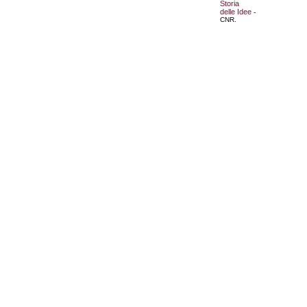
Storia
delle Idee
-
CNR.