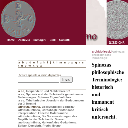
Home
Archivio
Immagini
Link
Contatti
archivio
lessici
/
/spinozas
philosophische
terminologie
a
b
c
d
e
f
g
h
i
j
k
l
m
n
o
p
q
r
s
Spinozas
t
u
v
w
x
y
z
philosophische
Ricerca (parola o inizio di parola)
Terminologie:
historisch
a se
,
Indipendenz und Nichtinhärenz
/
und
a se, Spinoza und der Scholastik gemeinsame
Bedeutungen: Spinoza Eigentümliches
immanent
a se, Tabellarische Übersicht der Bedeutungen
der 3 Termini
attributa infinita
,
Bedeutung bei Spinoza
/
kritisch
attributa infinita, Berechtigte historische
Interpretation: Fenelon Malebranche
untersucht.
attributa infinita, Die Voraussetzungen des
Begriffs in der Scholastik: Suarez
attributa infinita, Herkunft des Gedankens:
Epikur, Demokrit, Plotin, Bruno