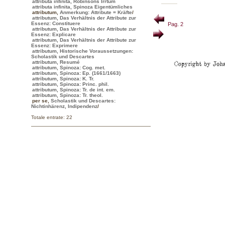
attributa infinita, Robinsons Irrtum
attributa infinita, Spinoza Eigentümliches
attributum
,
Anmerkung: Attribute = Kräfte
/
attributum, Das Verhältnis der Attribute zur
Essenz: Constituere
Pag. 2
attributum, Das Verhältnis der Attribute zur
Essenz: Explicare
attributum, Das Verhältnis der Attribute zur
Essenz: Exprimere
attributum, Historische Voraussetzungen:
Scholastik und Descartes
attributum, Resumé
attributum, Spinoza: Cog. met.
attributum, Spinoza: Ep. (1661/1663)
attributum, Spinoza: K. Tr.
attributum, Spinoza: Princ. phil.
attributum, Spinoza: Tr. de int. em.
attributum, Spinoza: Tr. theol.
per se
,
Scholastik und Descartes:
Nichtinhärenz, Indipendenz
/
Totale entrate: 22