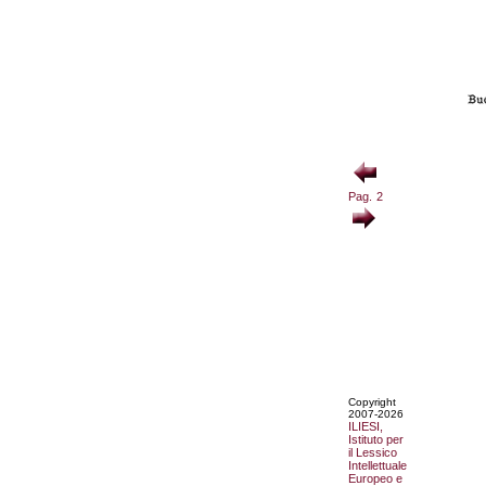
Pag. 2
Copyright
2007-2026
ILIESI,
Istituto per
il Lessico
Intellettuale
Europeo e