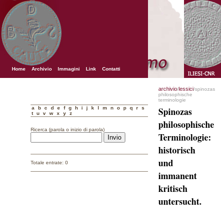
Home
Archivio
Immagini
Link
Contatti
archivio
lessici
/
/spinozas
philosophische
terminologie
a
b
c
d
e
f
g
h
i
j
k
l
m
n
o
p
q
r
s
Spinozas
t
u
v
w
x
y
z
philosophische
Ricerca (parola o inizio di parola)
Terminologie:
historisch
und
Totale entrate: 0
immanent
kritisch
untersucht.