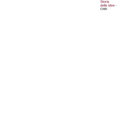
Storia
delle Idee
-
CNR.