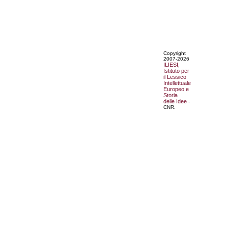
Copyright
2007-2026
ILIESI,
Istituto per
il Lessico
Intellettuale
Europeo e
Storia
delle Idee
-
CNR.