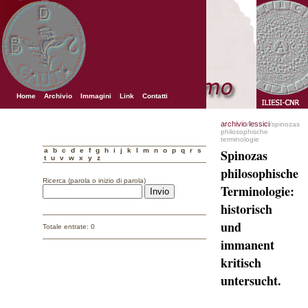
Home
Archivio
Immagini
Link
Contatti
archivio
lessici
/
/spinozas
philosophische
terminologie
a
b
c
d
e
f
g
h
i
j
k
l
m
n
o
p
q
r
s
Spinozas
t
u
v
w
x
y
z
philosophische
Ricerca (parola o inizio di parola)
Terminologie:
historisch
und
Totale entrate: 0
immanent
kritisch
untersucht.