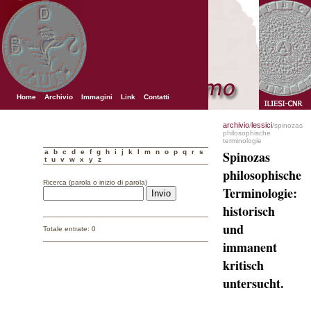
Home
Archivio
Immagini
Link
Contatti
archivio
lessici
/
/spinozas
philosophische
terminologie
a
b
c
d
e
f
g
h
i
j
k
l
m
n
o
p
q
r
s
Spinozas
t
u
v
w
x
y
z
philosophische
Ricerca (parola o inizio di parola)
Terminologie:
historisch
und
Totale entrate: 0
immanent
kritisch
untersucht.