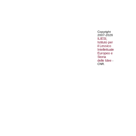
Copyright
2007-2026
ILIESI,
Istituto per
il Lessico
Intellettuale
Europeo e
Storia
delle Idee
-
CNR.