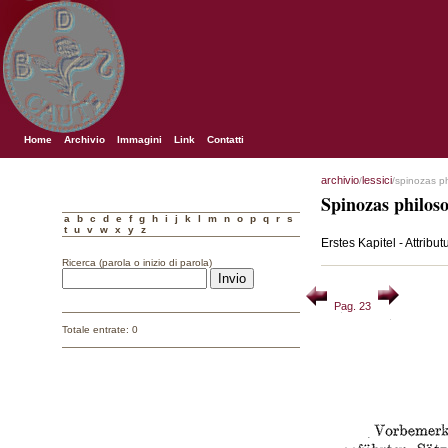
Home
Archivio
Immagini
Link
Contatti
archivio
lessici
/
/spinozas p
Spinozas philos
a
b
c
d
e
f
g
h
i
j
k
l
m
n
o
p
q
r
s
t
u
v
w
x
y
z
Erstes Kapitel - Attribu
Ricerca (parola o inizio di parola)
Pag. 23
Totale entrate: 0