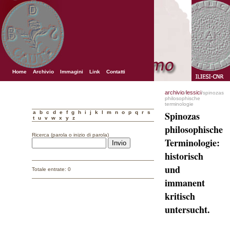
Home
Archivio
Immagini
Link
Contatti
archivio
lessici
/
/spinozas
philosophische
terminologie
a
b
c
d
e
f
g
h
i
j
k
l
m
n
o
p
q
r
s
Spinozas
t
u
v
w
x
y
z
philosophische
Ricerca (parola o inizio di parola)
Terminologie:
historisch
und
Totale entrate: 0
immanent
kritisch
untersucht.