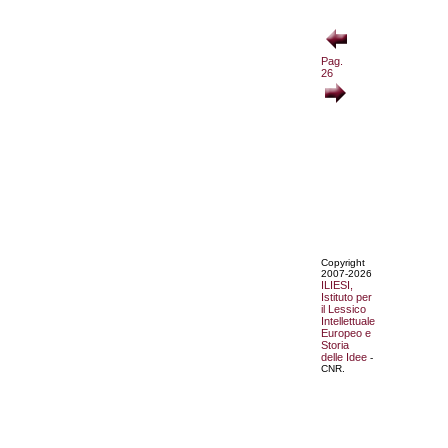
Pag.
26
Copyright
2007-2026
ILIESI,
Istituto per
il Lessico
Intellettuale
Europeo e
Storia
delle Idee
-
CNR.