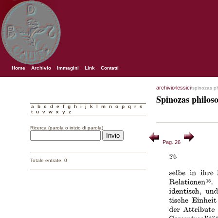
Home
Archivio
Immagini
Link
Contatti
archivio
lessici
/
/spinozas p
Spinozas philos
a
b
c
d
e
f
g
h
i
j
k
l
m
n
o
p
q
r
s
t
u
v
w
x
y
z
Ricerca (parola o inizio di parola)
Pag. 26
Totale entrate: 0