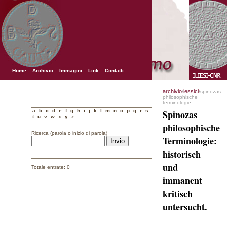
Home
Archivio
Immagini
Link
Contatti
archivio
lessici
/
/spinozas
philosophische
terminologie
a
b
c
d
e
f
g
h
i
j
k
l
m
n
o
p
q
r
s
Spinozas
t
u
v
w
x
y
z
philosophische
Ricerca (parola o inizio di parola)
Terminologie:
historisch
und
Totale entrate: 0
immanent
kritisch
untersucht.