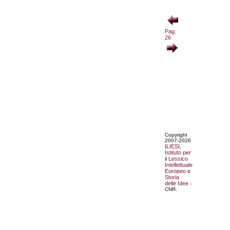
Pag.
26
Copyright
2007-2026
ILIESI,
Istituto per
il Lessico
Intellettuale
Europeo e
Storia
delle Idee
-
CNR.