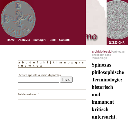
Home
Archivio
Immagini
Link
Contatti
archivio
lessici
/
/spinozas
philosophische
terminologie
a
b
c
d
e
f
g
h
i
j
k
l
m
n
o
p
q
r
s
Spinozas
t
u
v
w
x
y
z
philosophische
Ricerca (parola o inizio di parola)
Terminologie:
historisch
und
Totale entrate: 0
immanent
kritisch
untersucht.