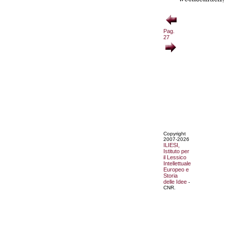
Pag.
27
Copyright
2007-2026
ILIESI,
Istituto per
il Lessico
Intellettuale
Europeo e
Storia
delle Idee
-
CNR.