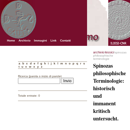
Home
Archivio
Immagini
Link
Contatti
archivio
lessici
/
/spinozas
philosophische
terminologie
a
b
c
d
e
f
g
h
i
j
k
l
m
n
o
p
q
r
s
Spinozas
t
u
v
w
x
y
z
philosophische
Ricerca (parola o inizio di parola)
Terminologie:
historisch
und
Totale entrate: 0
immanent
kritisch
untersucht.