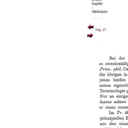
Kapitel
-
Attributum
Pag. 27