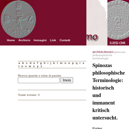
Home
Archivio
Immagini
Link
Contatti
archivio
lessici
/
/spinozas
philosophische
terminologie
a
b
c
d
e
f
g
h
i
j
k
l
m
n
o
p
q
r
s
Spinozas
t
u
v
w
x
y
z
philosophische
Ricerca (parola o inizio di parola)
Terminologie:
historisch
und
Totale entrate: 0
immanent
kritisch
untersucht.
Erstes