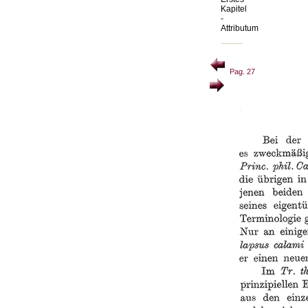
Kapitel
-
Attributum
Pag. 27