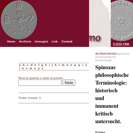
Home
Archivio
Immagini
Link
Contatti
archivio
lessici
/
/spinozas
philosophische
terminologie
a
b
c
d
e
f
g
h
i
j
k
l
m
n
o
p
q
r
s
Spinozas
t
u
v
w
x
y
z
philosophische
Ricerca (parola o inizio di parola)
Terminologie:
historisch
und
Totale entrate: 0
immanent
kritisch
untersucht.
Erstes