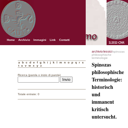
Home
Archivio
Immagini
Link
Contatti
archivio
lessici
/
/spinozas
philosophische
terminologie
a
b
c
d
e
f
g
h
i
j
k
l
m
n
o
p
q
r
s
Spinozas
t
u
v
w
x
y
z
philosophische
Ricerca (parola o inizio di parola)
Terminologie:
historisch
und
Totale entrate: 0
immanent
kritisch
untersucht.