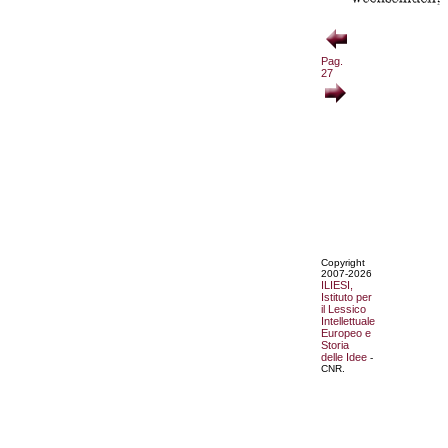
Pag.
27
Copyright
2007-2026
ILIESI,
Istituto per
il Lessico
Intellettuale
Europeo e
Storia
delle Idee
-
CNR.