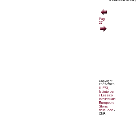
Pag.
27
Copyright
2007-2026
ILIESI,
Istituto per
il Lessico
Intellettuale
Europeo e
Storia
delle Idee
-
CNR.