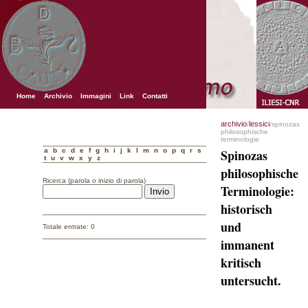
Home
Archivio
Immagini
Link
Contatti
archivio
lessici
/
/spinozas
philosophische
terminologie
a
b
c
d
e
f
g
h
i
j
k
l
m
n
o
p
q
r
s
Spinozas
t
u
v
w
x
y
z
philosophische
Ricerca (parola o inizio di parola)
Terminologie:
historisch
und
Totale entrate: 0
immanent
kritisch
untersucht.