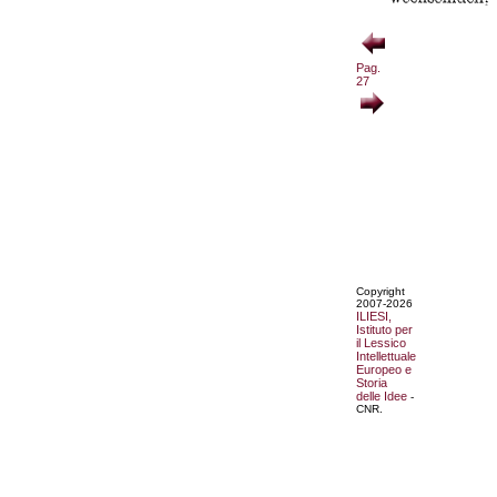
Pag.
27
Copyright
2007-2026
ILIESI,
Istituto per
il Lessico
Intellettuale
Europeo e
Storia
delle Idee
-
CNR.