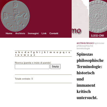
Home
Archivio
Immagini
Link
Contatti
archivio
lessici
/
/spinozas
philosophische
terminologie
a
b
c
d
e
f
g
h
i
j
k
l
m
n
o
p
q
r
s
Spinozas
t
u
v
w
x
y
z
philosophische
Ricerca (parola o inizio di parola)
Terminologie:
historisch
und
Totale entrate: 0
immanent
kritisch
untersucht.