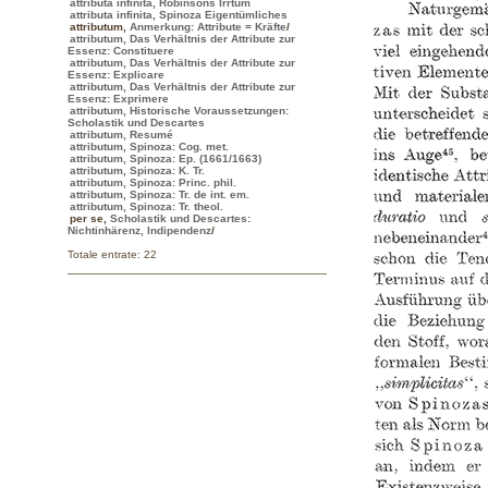
attributa infinita, Robinsons Irrtum
attributa infinita, Spinoza Eigentümliches
attributum
,
Anmerkung: Attribute = Kräfte
/
attributum, Das Verhältnis der Attribute zur
Essenz: Constituere
attributum, Das Verhältnis der Attribute zur
Essenz: Explicare
attributum, Das Verhältnis der Attribute zur
Essenz: Exprimere
attributum, Historische Voraussetzungen:
Scholastik und Descartes
attributum, Resumé
attributum, Spinoza: Cog. met.
attributum, Spinoza: Ep. (1661/1663)
attributum, Spinoza: K. Tr.
attributum, Spinoza: Princ. phil.
attributum, Spinoza: Tr. de int. em.
attributum, Spinoza: Tr. theol.
per se
,
Scholastik und Descartes:
Nichtinhärenz, Indipendenz
/
Totale entrate: 22