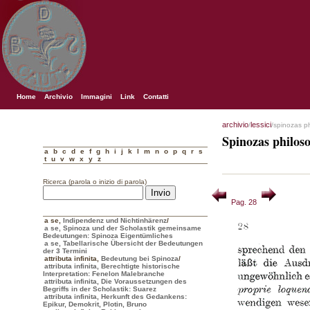
Home
Archivio
Immagini
Link
Contatti
archivio
lessici
/
/spinozas p
Spinozas philos
a
b
c
d
e
f
g
h
i
j
k
l
m
n
o
p
q
r
s
t
u
v
w
x
y
z
Ricerca (parola o inizio di parola)
Pag. 28
a se
,
Indipendenz und Nichtinhärenz
/
a se, Spinoza und der Scholastik gemeinsame
Bedeutungen: Spinoza Eigentümliches
a se, Tabellarische Übersicht der Bedeutungen
der 3 Termini
attributa infinita
,
Bedeutung bei Spinoza
/
attributa infinita, Berechtigte historische
Interpretation: Fenelon Malebranche
attributa infinita, Die Voraussetzungen des
Begriffs in der Scholastik: Suarez
attributa infinita, Herkunft des Gedankens:
Epikur, Demokrit, Plotin, Bruno