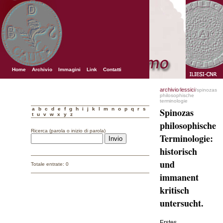
Home
Archivio
Immagini
Link
Contatti
archivio
lessici
/
/spinozas
philosophische
terminologie
a
b
c
d
e
f
g
h
i
j
k
l
m
n
o
p
q
r
s
Spinozas
t
u
v
w
x
y
z
philosophische
Ricerca (parola o inizio di parola)
Terminologie:
historisch
und
Totale entrate: 0
immanent
kritisch
untersucht.
Erstes