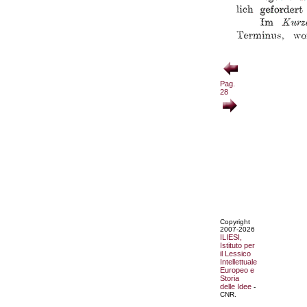
Pag.
28
Copyright
2007-2026
ILIESI,
Istituto per
il Lessico
Intellettuale
Europeo e
Storia
delle Idee
-
CNR.