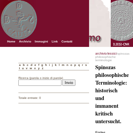
Home
Archivio
Immagini
Link
Contatti
archivio
lessici
/
/spinozas
philosophische
terminologie
a
b
c
d
e
f
g
h
i
j
k
l
m
n
o
p
q
r
s
Spinozas
t
u
v
w
x
y
z
philosophische
Ricerca (parola o inizio di parola)
Terminologie:
historisch
und
Totale entrate: 0
immanent
kritisch
untersucht.
Erstes