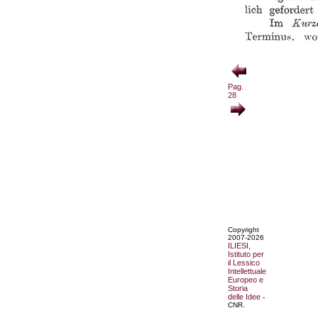
Pag.
28
Copyright
2007-2026
ILIESI,
Istituto per
il Lessico
Intellettuale
Europeo e
Storia
delle Idee
-
CNR.