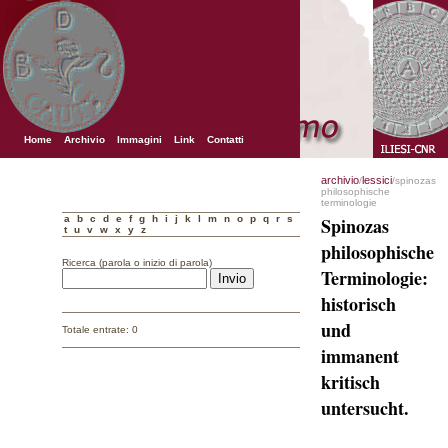
Home
Archivio
Immagini
Link
Contatti
archivio
lessici
/
/spinozas
philosophische
terminologie
a
b
c
d
e
f
g
h
i
j
k
l
m
n
o
p
q
r
s
Spinozas
t
u
v
w
x
y
z
philosophische
Ricerca (parola o inizio di parola)
Terminologie:
historisch
und
Totale entrate: 0
immanent
kritisch
untersucht.