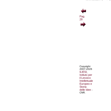
Pag.
28
Copyright
2007-2026
ILIESI,
Istituto per
il Lessico
Intellettuale
Europeo e
Storia
delle Idee
-
CNR.