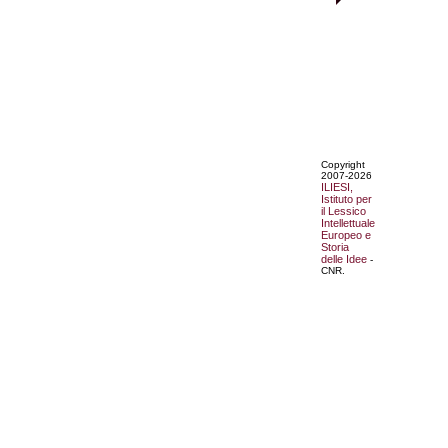
Copyright
2007-2026
ILIESI,
Istituto per
il Lessico
Intellettuale
Europeo e
Storia
delle Idee
-
CNR.