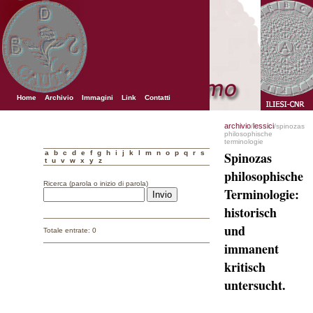
Home
Archivio
Immagini
Link
Contatti
archivio
lessici
/
/spinozas
philosophische
terminologie
a
b
c
d
e
f
g
h
i
j
k
l
m
n
o
p
q
r
s
Spinozas
t
u
v
w
x
y
z
philosophische
Ricerca (parola o inizio di parola)
Terminologie:
historisch
und
Totale entrate: 0
immanent
kritisch
untersucht.