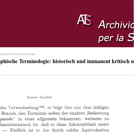
hilosophische terminologie
ophische Terminologie: historisch und immanent kritisch u