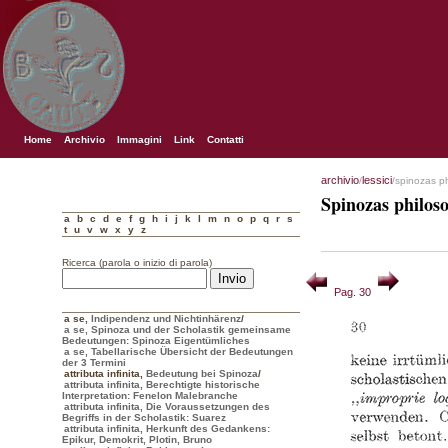
Home
Archivio
Immagini
Link
Contatti
archivio
lessici
/
/spinozas p
Spinozas philos
a
b
c
d
e
f
g
h
i
j
k
l
m
n
o
p
q
r
s
t
u
v
w
x
y
z
Ricerca (parola o inizio di parola)
Pag. 30
a se
,
Indipendenz und Nichtinhärenz
/
a se, Spinoza und der Scholastik gemeinsame
Bedeutungen: Spinoza Eigentümliches
a se, Tabellarische Übersicht der Bedeutungen
der 3 Termini
attributa infinita
,
Bedeutung bei Spinoza
/
attributa infinita, Berechtigte historische
Interpretation: Fenelon Malebranche
attributa infinita, Die Voraussetzungen des
Begriffs in der Scholastik: Suarez
attributa infinita, Herkunft des Gedankens:
Epikur, Demokrit, Plotin, Bruno