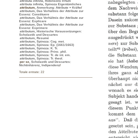
attributa infinita, Robinsons Irrtum
attributa infinita, Spinoza Eigentümliches
attributum
,
Anmerkung: Attribute = Kräfte
/
attributum, Das Verhältnis der Attribute zur
Essenz: Constituere
attributum, Das Verhältnis der Attribute zur
Essenz: Explicare
attributum, Das Verhältnis der Attribute zur
Essenz: Exprimere
attributum, Historische Voraussetzungen:
Scholastik und Descartes
attributum, Resumé
attributum, Spinoza: Cog. met.
attributum, Spinoza: Ep. (1661/1663)
attributum, Spinoza: K. Tr.
attributum, Spinoza: Princ. phil.
attributum, Spinoza: Tr. de int. em.
attributum, Spinoza: Tr. theol.
per se
,
Scholastik und Descartes:
Nichtinhärenz, Indipendenz
/
Totale entrate: 22