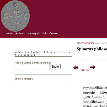
Home
Archivio
Immagini
Link
Contatti
archivio
lessici
/
/spinozas p
Spinozas philos
a
b
c
d
e
f
g
h
i
j
k
l
m
n
o
p
q
r
s
t
u
v
w
x
y
z
Ricerca (parola o inizio di parola)
Pag. 41
Totale entrate: 0