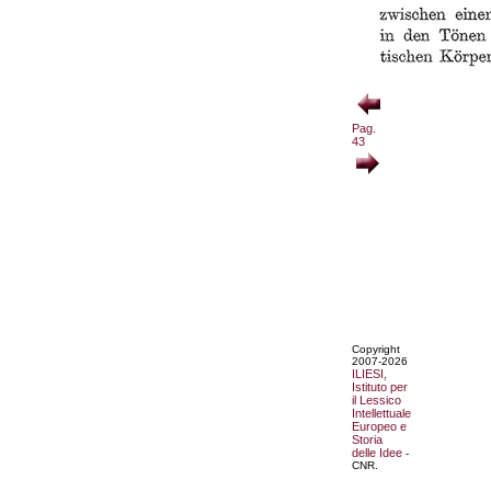
Pag.
43
Copyright
2007-2026
ILIESI,
Istituto per
il Lessico
Intellettuale
Europeo e
Storia
delle Idee
-
CNR.