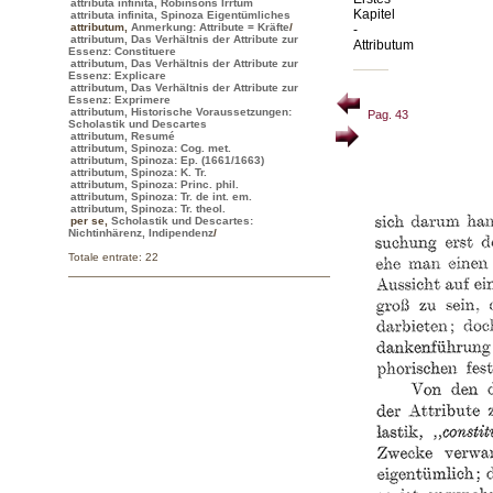
attributa infinita, Robinsons Irrtum
Kapitel
attributa infinita, Spinoza Eigentümliches
attributum
,
Anmerkung: Attribute = Kräfte
/
-
attributum, Das Verhältnis der Attribute zur
Attributum
Essenz: Constituere
attributum, Das Verhältnis der Attribute zur
Essenz: Explicare
attributum, Das Verhältnis der Attribute zur
Essenz: Exprimere
attributum, Historische Voraussetzungen:
Pag. 43
Scholastik und Descartes
attributum, Resumé
attributum, Spinoza: Cog. met.
attributum, Spinoza: Ep. (1661/1663)
attributum, Spinoza: K. Tr.
attributum, Spinoza: Princ. phil.
attributum, Spinoza: Tr. de int. em.
attributum, Spinoza: Tr. theol.
per se
,
Scholastik und Descartes:
Nichtinhärenz, Indipendenz
/
Totale entrate: 22