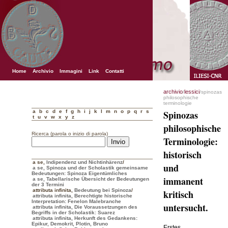
Home
Archivio
Immagini
Link
Contatti
archivio
lessici
/
/spinozas
philosophische
terminologie
a
b
c
d
e
f
g
h
i
j
k
l
m
n
o
p
q
r
s
Spinozas
t
u
v
w
x
y
z
philosophische
Ricerca (parola o inizio di parola)
Terminologie:
historisch
a se
,
Indipendenz und Nichtinhärenz
/
und
a se, Spinoza und der Scholastik gemeinsame
Bedeutungen: Spinoza Eigentümliches
immanent
a se, Tabellarische Übersicht der Bedeutungen
der 3 Termini
attributa infinita
,
Bedeutung bei Spinoza
/
kritisch
attributa infinita, Berechtigte historische
Interpretation: Fenelon Malebranche
untersucht.
attributa infinita, Die Voraussetzungen des
Begriffs in der Scholastik: Suarez
attributa infinita, Herkunft des Gedankens:
Epikur, Demokrit, Plotin, Bruno
Erstes