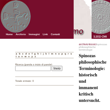
Home
Archivio
Immagini
Link
Contatti
archivio
lessici
/
/spinozas
philosophische
terminologie
a
b
c
d
e
f
g
h
i
j
k
l
m
n
o
p
q
r
s
Spinozas
t
u
v
w
x
y
z
philosophische
Ricerca (parola o inizio di parola)
Terminologie:
historisch
und
Totale entrate: 0
immanent
kritisch
untersucht.