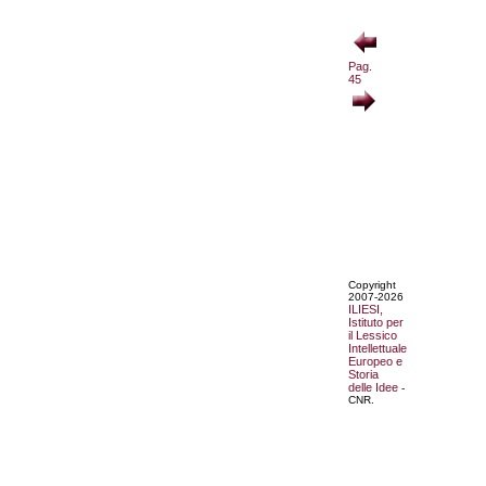
Pag.
45
Copyright
2007-2026
ILIESI,
Istituto per
il Lessico
Intellettuale
Europeo e
Storia
delle Idee
-
CNR.