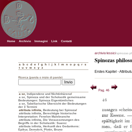
Home
Archivio
Immagini
Link
Contatti
archivio
lessici
/
/spinozas p
Spinozas philos
a
b
c
d
e
f
g
h
i
j
k
l
m
n
o
p
q
r
s
t
u
v
w
x
y
z
Erstes Kapitel - Attribu
Ricerca (parola o inizio di parola)
Pag. 46
a se
,
Indipendenz und Nichtinhärenz
/
a se, Spinoza und der Scholastik gemeinsame
Bedeutungen: Spinoza Eigentümliches
a se, Tabellarische Übersicht der Bedeutungen
der 3 Termini
attributa infinita
,
Bedeutung bei Spinoza
/
attributa infinita, Berechtigte historische
Interpretation: Fenelon Malebranche
attributa infinita, Die Voraussetzungen des
Begriffs in der Scholastik: Suarez
attributa infinita, Herkunft des Gedankens:
Epikur, Demokrit, Plotin, Bruno