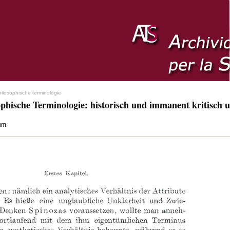
hilosophische terminologie
ophische Terminologie: historisch und immanent kritisch u
tum