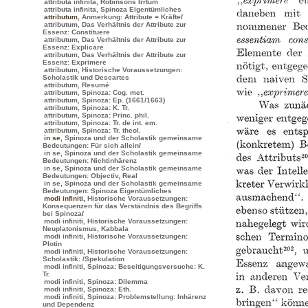
attributa infinita, Robinsons Irrtum
attributa infinita, Spinoza Eigentümliches
attributum
,
Anmerkung: Attribute = Kräfte
/
attributum, Das Verhältnis der Attribute zur
Essenz: Constituere
attributum, Das Verhältnis der Attribute zur
Essenz: Explicare
attributum, Das Verhältnis der Attribute zur
Essenz: Exprimere
attributum, Historische Voraussetzungen:
Scholastik und Descartes
attributum, Resumé
attributum, Spinoza: Cog. met.
attributum, Spinoza: Ep. (1661/1663)
attributum, Spinoza: K. Tr.
attributum, Spinoza: Princ. phil.
attributum, Spinoza: Tr. de int. em.
attributum, Spinoza: Tr. theol.
in se
,
Spinoza und der Scholastik gemeinsame
Bedeutungen: Für sich allein
/
in se, Spinoza und der Scholastik gemeinsame
Bedeutungen: Nichtinhärenz
in se, Spinoza und der Scholastik gemeinsame
Bedeutungen: Objectiv, Real
in se, Spinoza und der Scholastik gemeinsame
Bedeutungen: Spinoza Eigentümliches
modi infiniti
,
Historische Voraussetzungen:
Konsequenzen für das Verständnis des Begriffs
bei Spinoza
/
modi infiniti, Historische Voraussetzungen:
Neuplatonismus, Kabbala
modi infiniti, Historische Voraussetzungen:
Plotin
modi infiniti, Historische Voraussetzungen:
Scholastik:
/Spekulation
modi infiniti, Spinoza: Beseitigungsversuche: K.
Tr.
modi infiniti, Spinoza: Dilemma
modi infiniti, Spinoza: Eth.
modi infiniti, Spinoza: Problemstellung: Inhärenz
und Dependenz