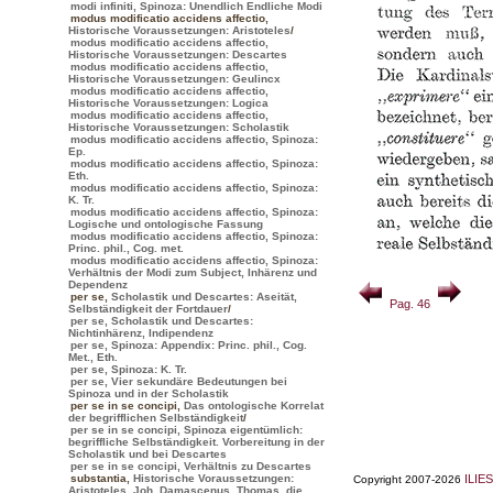
modi infiniti, Spinoza: Unendlich Endliche Modi
modus modificatio accidens affectio
,
Historische Voraussetzungen: Aristoteles
/
modus modificatio accidens affectio,
Historische Voraussetzungen: Descartes
modus modificatio accidens affectio,
Historische Voraussetzungen: Geulincx
modus modificatio accidens affectio,
Historische Voraussetzungen: Logica
modus modificatio accidens affectio,
Historische Voraussetzungen: Scholastik
modus modificatio accidens affectio, Spinoza:
Ep.
modus modificatio accidens affectio, Spinoza:
Eth.
modus modificatio accidens affectio, Spinoza:
K. Tr.
modus modificatio accidens affectio, Spinoza:
Logische und ontologische Fassung
modus modificatio accidens affectio, Spinoza:
Princ. phil., Cog. met.
modus modificatio accidens affectio, Spinoza:
Verhältnis der Modi zum Subject, Inhärenz und
Dependenz
per se
,
Scholastik und Descartes: Aseität,
Pag. 46
Selbständigkeit der Fortdauer
/
per se, Scholastik und Descartes:
Nichtinhärenz, Indipendenz
per se, Spinoza: Appendix: Princ. phil., Cog.
Met., Eth.
per se, Spinoza: K. Tr.
per se, Vier sekundäre Bedeutungen bei
Spinoza und in der Scholastik
per se in se concipi
,
Das ontologische Korrelat
der begrifflichen Selbständigkeit
/
per se in se concipi, Spinoza eigentümlich:
begriffliche Selbständigkeit. Vorbereitung in der
Scholastik und bei Descartes
per se in se concipi, Verhältnis zu Descartes
substantia
,
Historische Voraussetzungen:
ILIES
Copyright 2007-2026
Aristoteles, Joh. Damascenus, Thomas, die