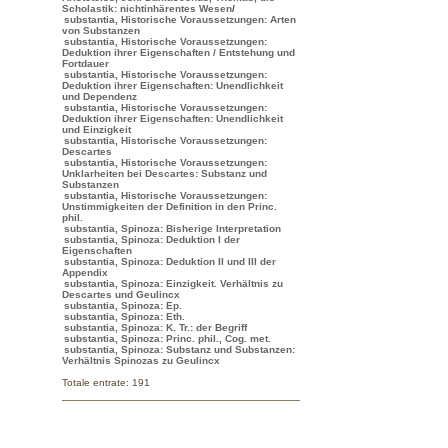
Scholastik: nichtinhärentes Wesen
/
substantia, Historische Voraussetzungen: Arten
von Substanzen
substantia, Historische Voraussetzungen:
Deduktion ihrer Eigenschaften / Entstehung und
Fortdauer
substantia, Historische Voraussetzungen:
Deduktion ihrer Eigenschaften: Unendlichkeit
und Dependenz
substantia, Historische Voraussetzungen:
Deduktion ihrer Eigenschaften: Unendlichkeit
und Einzigkeit
substantia, Historische Voraussetzungen:
Descartes
substantia, Historische Voraussetzungen:
Unklarheiten bei Descartes: Substanz und
Substanzen
substantia, Historische Voraussetzungen:
Unstimmigkeiten der Definition in den Princ.
phil.
substantia, Spinoza: Bisherige Interpretation
substantia, Spinoza: Deduktion I der
Eigenschaften
substantia, Spinoza: Deduktion II und III der
Appendix
substantia, Spinoza: Einzigkeit. Verhältnis zu
Descartes und Geulincx
substantia, Spinoza: Ep.
substantia, Spinoza: Eth.
substantia, Spinoza: K. Tr.: der Begriff
substantia, Spinoza: Princ. phil., Cog. met.
substantia, Spinoza: Substanz und Substanzen:
Verhältnis Spinozas zu Geulincx
Totale entrate: 191