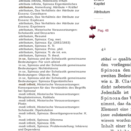
attributa infinita, Robinsons Irrtum
Kapitel
attributa infinita, Spinoza Eigentümliches
attributum
,
Anmerkung: Attribute = Kräfte
/
-
attributum, Das Verhältnis der Attribute zur
Attributum
Essenz: Constituere
attributum, Das Verhältnis der Attribute zur
Essenz: Explicare
attributum, Das Verhältnis der Attribute zur
Essenz: Exprimere
attributum, Historische Voraussetzungen:
Pag. 48
Scholastik und Descartes
attributum, Resumé
attributum, Spinoza: Cog. met.
attributum, Spinoza: Ep. (1661/1663)
attributum, Spinoza: K. Tr.
attributum, Spinoza: Princ. phil.
attributum, Spinoza: Tr. de int. em.
attributum, Spinoza: Tr. theol.
in se
,
Spinoza und der Scholastik gemeinsame
Bedeutungen: Für sich allein
/
in se, Spinoza und der Scholastik gemeinsame
Bedeutungen: Nichtinhärenz
in se, Spinoza und der Scholastik gemeinsame
Bedeutungen: Objectiv, Real
in se, Spinoza und der Scholastik gemeinsame
Bedeutungen: Spinoza Eigentümliches
modi infiniti
,
Historische Voraussetzungen:
Konsequenzen für das Verständnis des Begriffs
bei Spinoza
/
modi infiniti, Historische Voraussetzungen:
Neuplatonismus, Kabbala
modi infiniti, Historische Voraussetzungen:
Plotin
modi infiniti, Historische Voraussetzungen:
Scholastik:
/Spekulation
modi infiniti, Spinoza: Beseitigungsversuche: K.
Tr.
modi infiniti, Spinoza: Dilemma
modi infiniti, Spinoza: Eth.
modi infiniti, Spinoza: Problemstellung: Inhärenz
und Dependenz