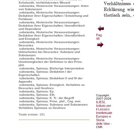
Scholastik: nichtinhärentes Wesen
/
substantia, Historische Voraussetzungen: Arten
von Substanzen
substantia, Historische Voraussetzungen:
Deduktion ihrer Eigenschaften / Entstehung und
Fortdauer
substantia, Historische Voraussetzungen:
Deduktion ihrer Eigenschaften: Unendlichkeit
und Dependenz
substantia, Historische Voraussetzungen:
Pag.
Deduktion ihrer Eigenschaften: Unendlichkeit
48
und Einzigkeit
substantia, Historische Voraussetzungen:
Descartes
substantia, Historische Voraussetzungen:
Unklarheiten bei Descartes: Substanz und
Substanzen
substantia, Historische Voraussetzungen:
Unstimmigkeiten der Definition in den Princ.
phil.
substantia, Spinoza: Bisherige Interpretation
substantia, Spinoza: Deduktion I der
Eigenschaften
substantia, Spinoza: Deduktion II und III der
Appendix
substantia, Spinoza: Einzigkeit. Verhältnis zu
Descartes und Geulincx
substantia, Spinoza: Ep.
substantia, Spinoza: Eth.
Copyright
substantia, Spinoza: K. Tr.: der Begriff
2007-2026
substantia, Spinoza: Princ. phil., Cog. met.
ILIESI,
substantia, Spinoza: Substanz und Substanzen:
Istituto per
Verhältnis Spinozas zu Geulincx
il Lessico
Intellettuale
Totale entrate: 191
Europeo e
Storia
delle Idee
-
CNR.