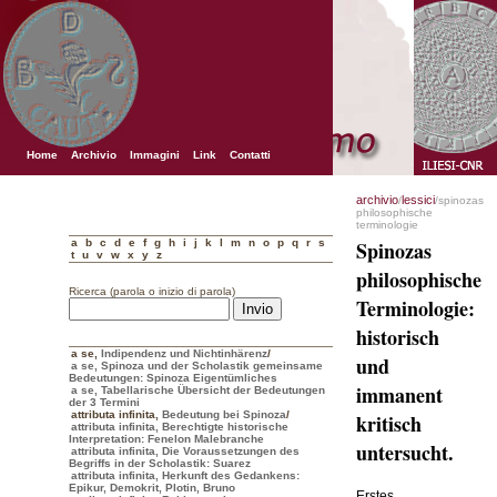
Home
Archivio
Immagini
Link
Contatti
archivio
lessici
/
/spinozas
philosophische
terminologie
a
b
c
d
e
f
g
h
i
j
k
l
m
n
o
p
q
r
s
Spinozas
t
u
v
w
x
y
z
philosophische
Ricerca (parola o inizio di parola)
Terminologie:
historisch
a se
,
Indipendenz und Nichtinhärenz
/
und
a se, Spinoza und der Scholastik gemeinsame
Bedeutungen: Spinoza Eigentümliches
immanent
a se, Tabellarische Übersicht der Bedeutungen
der 3 Termini
attributa infinita
,
Bedeutung bei Spinoza
/
kritisch
attributa infinita, Berechtigte historische
Interpretation: Fenelon Malebranche
untersucht.
attributa infinita, Die Voraussetzungen des
Begriffs in der Scholastik: Suarez
attributa infinita, Herkunft des Gedankens:
Epikur, Demokrit, Plotin, Bruno
Erstes