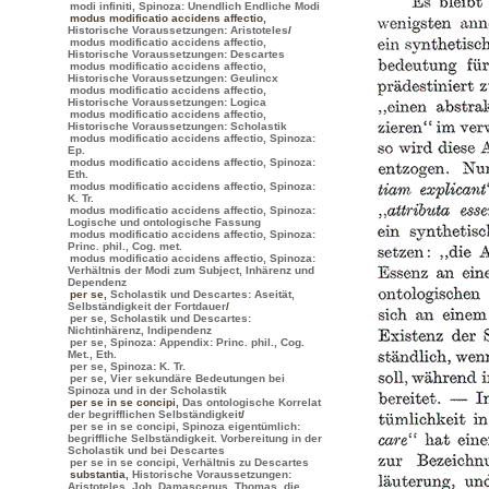
modi infiniti, Spinoza: Unendlich Endliche Modi
modus modificatio accidens affectio
,
Historische Voraussetzungen: Aristoteles
/
modus modificatio accidens affectio,
Historische Voraussetzungen: Descartes
modus modificatio accidens affectio,
Historische Voraussetzungen: Geulincx
modus modificatio accidens affectio,
Historische Voraussetzungen: Logica
modus modificatio accidens affectio,
Historische Voraussetzungen: Scholastik
modus modificatio accidens affectio, Spinoza:
Ep.
modus modificatio accidens affectio, Spinoza:
Eth.
modus modificatio accidens affectio, Spinoza:
K. Tr.
modus modificatio accidens affectio, Spinoza:
Logische und ontologische Fassung
modus modificatio accidens affectio, Spinoza:
Princ. phil., Cog. met.
modus modificatio accidens affectio, Spinoza:
Verhältnis der Modi zum Subject, Inhärenz und
Dependenz
per se
,
Scholastik und Descartes: Aseität,
Selbständigkeit der Fortdauer
/
per se, Scholastik und Descartes:
Nichtinhärenz, Indipendenz
per se, Spinoza: Appendix: Princ. phil., Cog.
Met., Eth.
per se, Spinoza: K. Tr.
per se, Vier sekundäre Bedeutungen bei
Spinoza und in der Scholastik
per se in se concipi
,
Das ontologische Korrelat
der begrifflichen Selbständigkeit
/
per se in se concipi, Spinoza eigentümlich:
begriffliche Selbständigkeit. Vorbereitung in der
Scholastik und bei Descartes
per se in se concipi, Verhältnis zu Descartes
substantia
,
Historische Voraussetzungen:
Aristoteles, Joh. Damascenus, Thomas, die