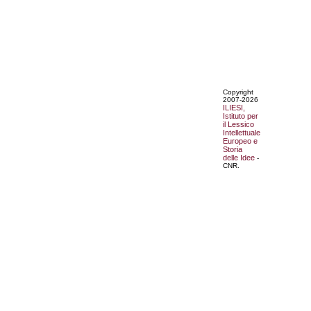
Copyright
2007-2026
ILIESI,
Istituto per
il Lessico
Intellettuale
Europeo e
Storia
delle Idee
-
CNR.