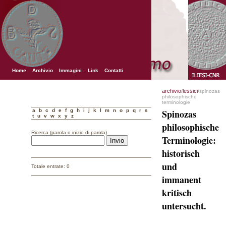
Home
Archivio
Immagini
Link
Contatti
archivio
lessici
/
/spinozas
philosophische
terminologie
a
b
c
d
e
f
g
h
i
j
k
l
m
n
o
p
q
r
s
Spinozas
t
u
v
w
x
y
z
philosophische
Ricerca (parola o inizio di parola)
Terminologie:
historisch
und
Totale entrate: 0
immanent
kritisch
untersucht.