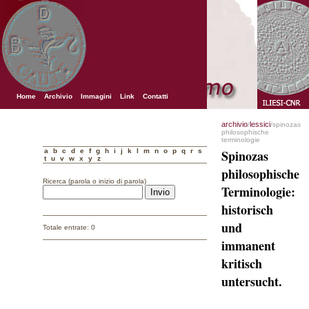
Home
Archivio
Immagini
Link
Contatti
archivio
lessici
/
/spinozas
philosophische
terminologie
a
b
c
d
e
f
g
h
i
j
k
l
m
n
o
p
q
r
s
Spinozas
t
u
v
w
x
y
z
philosophische
Ricerca (parola o inizio di parola)
Terminologie:
historisch
und
Totale entrate: 0
immanent
kritisch
untersucht.