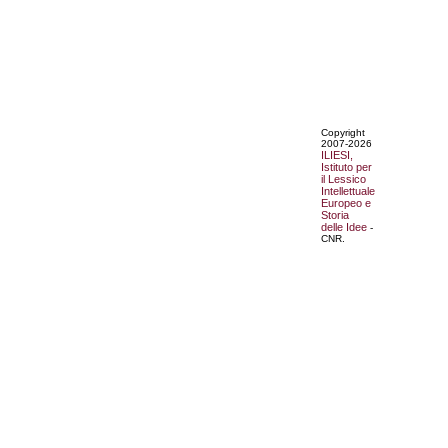
Copyright
2007-2026
ILIESI,
Istituto per
il Lessico
Intellettuale
Europeo e
Storia
delle Idee
-
CNR.