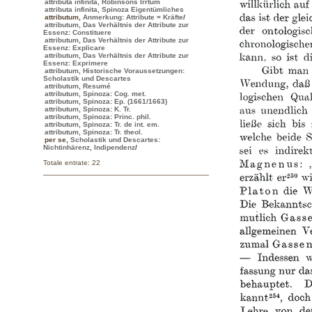
attributa infinita, Robinsons Irrtum
attributa infinita, Spinoza Eigentümliches
attributum
,
Anmerkung: Attribute = Kräfte
/
attributum, Das Verhältnis der Attribute zur
Essenz: Constituere
attributum, Das Verhältnis der Attribute zur
Essenz: Explicare
attributum, Das Verhältnis der Attribute zur
Essenz: Exprimere
attributum, Historische Voraussetzungen:
Scholastik und Descartes
attributum, Resumé
attributum, Spinoza: Cog. met.
attributum, Spinoza: Ep. (1661/1663)
attributum, Spinoza: K. Tr.
attributum, Spinoza: Princ. phil.
attributum, Spinoza: Tr. de int. em.
attributum, Spinoza: Tr. theol.
per se
,
Scholastik und Descartes:
Nichtinhärenz, Indipendenz
/
Totale entrate: 22