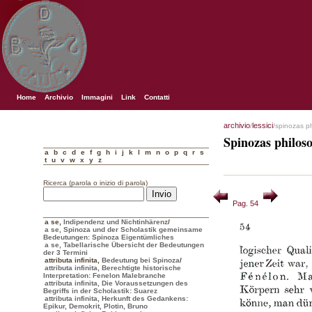
Home
Archivio
Immagini
Link
Contatti
archivio
lessici
/
/spinozas p
Spinozas philos
a
b
c
d
e
f
g
h
i
j
k
l
m
n
o
p
q
r
s
t
u
v
w
x
y
z
Ricerca (parola o inizio di parola)
Pag. 54
a se
,
Indipendenz und Nichtinhärenz
/
a se, Spinoza und der Scholastik gemeinsame
Bedeutungen: Spinoza Eigentümliches
a se, Tabellarische Übersicht der Bedeutungen
der 3 Termini
attributa infinita
,
Bedeutung bei Spinoza
/
attributa infinita, Berechtigte historische
Interpretation: Fenelon Malebranche
attributa infinita, Die Voraussetzungen des
Begriffs in der Scholastik: Suarez
attributa infinita, Herkunft des Gedankens:
Epikur, Demokrit, Plotin, Bruno