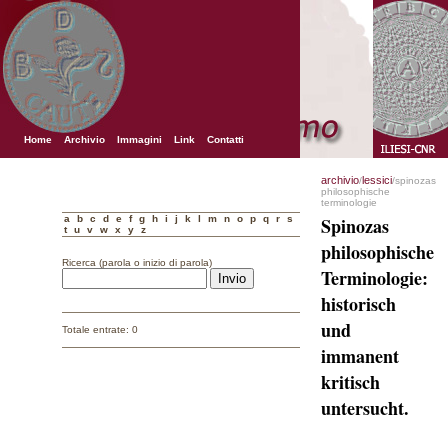
Home
Archivio
Immagini
Link
Contatti
archivio
lessici
/
/spinozas
philosophische
terminologie
a
b
c
d
e
f
g
h
i
j
k
l
m
n
o
p
q
r
s
Spinozas
t
u
v
w
x
y
z
philosophische
Ricerca (parola o inizio di parola)
Terminologie:
historisch
und
Totale entrate: 0
immanent
kritisch
untersucht.