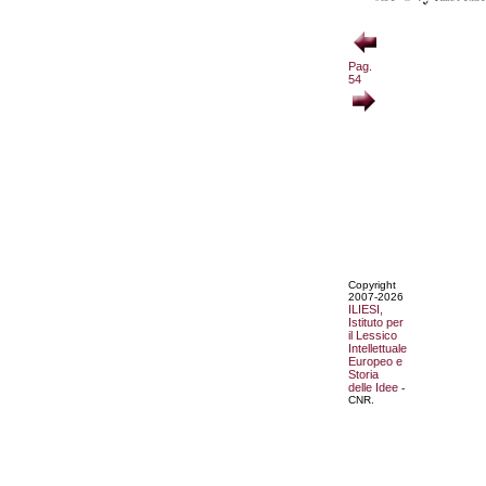
Pag.
54
Copyright
2007-2026
ILIESI,
Istituto per
il Lessico
Intellettuale
Europeo e
Storia
delle Idee
-
CNR.