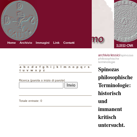
Home
Archivio
Immagini
Link
Contatti
archivio
lessici
/
/spinozas
philosophische
terminologie
a
b
c
d
e
f
g
h
i
j
k
l
m
n
o
p
q
r
s
Spinozas
t
u
v
w
x
y
z
philosophische
Ricerca (parola o inizio di parola)
Terminologie:
historisch
und
Totale entrate: 0
immanent
kritisch
untersucht.