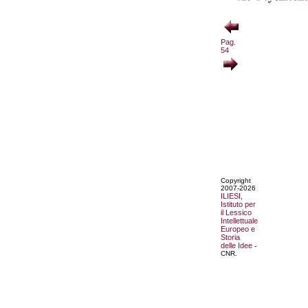
Pag.
54
Copyright
2007-2026
ILIESI,
Istituto per
il Lessico
Intellettuale
Europeo e
Storia
delle Idee
-
CNR.