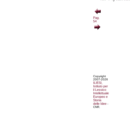
Pag.
54
Copyright
2007-2026
ILIESI,
Istituto per
il Lessico
Intellettuale
Europeo e
Storia
delle Idee
-
CNR.