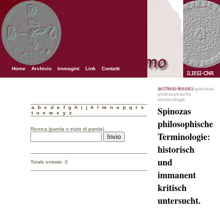
Home
Archivio
Immagini
Link
Contatti
archivio
lessici
/
/spinozas
philosophische
terminologie
a
b
c
d
e
f
g
h
i
j
k
l
m
n
o
p
q
r
s
Spinozas
t
u
v
w
x
y
z
philosophische
Ricerca (parola o inizio di parola)
Terminologie:
historisch
und
Totale entrate: 0
immanent
kritisch
untersucht.