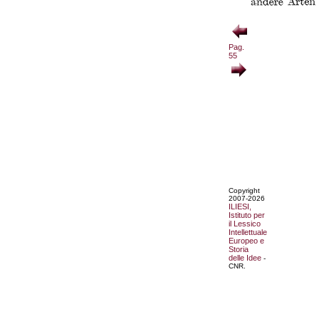
Pag.
55
Copyright
2007-2026
ILIESI,
Istituto per
il Lessico
Intellettuale
Europeo e
Storia
delle Idee
-
CNR.