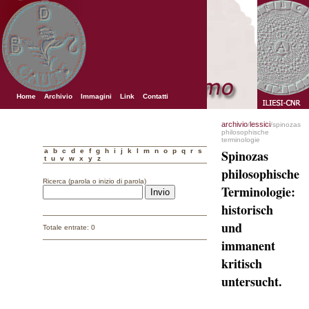
Home
Archivio
Immagini
Link
Contatti
archivio
lessici
/
/spinozas
philosophische
terminologie
a
b
c
d
e
f
g
h
i
j
k
l
m
n
o
p
q
r
s
Spinozas
t
u
v
w
x
y
z
philosophische
Ricerca (parola o inizio di parola)
Terminologie:
historisch
und
Totale entrate: 0
immanent
kritisch
untersucht.