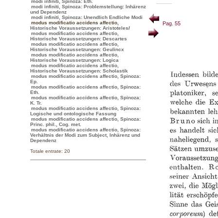
modi infiniti, Spinoza: Eth.
modi infiniti, Spinoza: Problemstellung: Inhärenz
und Dependenz
modi infiniti, Spinoza: Unendlich Endliche Modi
modus modificatio accidens affectio
,
Pag. 55
Historische Voraussetzungen: Aristoteles
/
modus modificatio accidens affectio,
Historische Voraussetzungen: Descartes
modus modificatio accidens affectio,
Historische Voraussetzungen: Geulincx
modus modificatio accidens affectio,
Historische Voraussetzungen: Logica
modus modificatio accidens affectio,
Historische Voraussetzungen: Scholastik
modus modificatio accidens affectio, Spinoza:
Ep.
modus modificatio accidens affectio, Spinoza:
Eth.
modus modificatio accidens affectio, Spinoza:
K. Tr.
modus modificatio accidens affectio, Spinoza:
Logische und ontologische Fassung
modus modificatio accidens affectio, Spinoza:
Princ. phil., Cog. met.
modus modificatio accidens affectio, Spinoza:
Verhältnis der Modi zum Subject, Inhärenz und
Dependenz
Totale entrate: 20