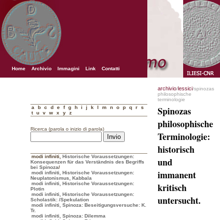
Home
Archivio
Immagini
Link
Contatti
archivio
lessici
/
/spinozas
philosophische
terminologie
a
b
c
d
e
f
g
h
i
j
k
l
m
n
o
p
q
r
s
Spinozas
t
u
v
w
x
y
z
philosophische
Ricerca (parola o inizio di parola)
Terminologie:
historisch
modi infiniti
,
Historische Voraussetzungen:
und
Konsequenzen für das Verständnis des Begriffs
bei Spinoza
/
immanent
modi infiniti, Historische Voraussetzungen:
Neuplatonismus, Kabbala
modi infiniti, Historische Voraussetzungen:
kritisch
Plotin
modi infiniti, Historische Voraussetzungen:
untersucht.
Scholastik:
/Spekulation
modi infiniti, Spinoza: Beseitigungsversuche: K.
Tr.
modi infiniti, Spinoza: Dilemma