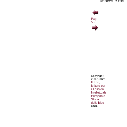
Pag.
55
Copyright
2007-2026
ILIESI,
Istituto per
il Lessico
Intellettuale
Europeo e
Storia
delle Idee
-
CNR.