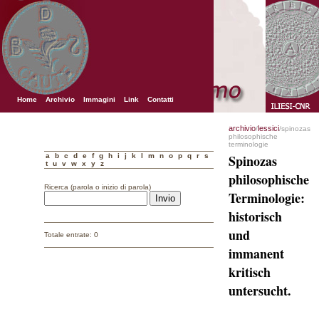
Home
Archivio
Immagini
Link
Contatti
archivio
lessici
/
/spinozas
philosophische
terminologie
a
b
c
d
e
f
g
h
i
j
k
l
m
n
o
p
q
r
s
Spinozas
t
u
v
w
x
y
z
philosophische
Ricerca (parola o inizio di parola)
Terminologie:
historisch
und
Totale entrate: 0
immanent
kritisch
untersucht.