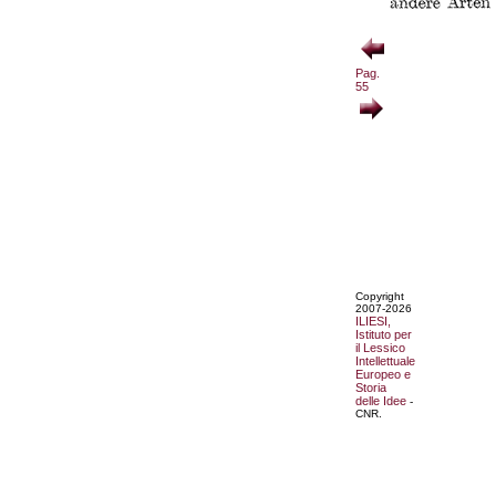
Pag.
55
Copyright
2007-2026
ILIESI,
Istituto per
il Lessico
Intellettuale
Europeo e
Storia
delle Idee
-
CNR.